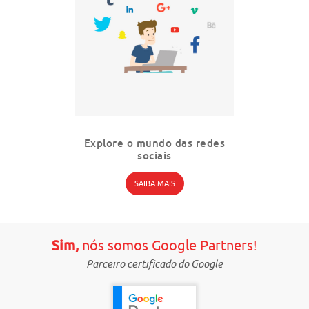
ão de
Explore o mundo das redes
cado
sociais
SAIBA MAIS
Sim,
nós somos Google Partners!
Parceiro certificado do Google