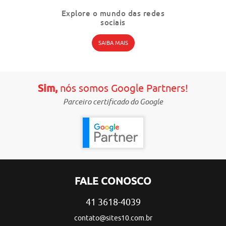
ão de
Explore o mundo das redes
cado
sociais
SAIBA MAIS
Sim,
nós somos Google Partners!
Parceiro certificado do Google
FALE CONOSCO
41 3618-4039
contato@sites10.com.br