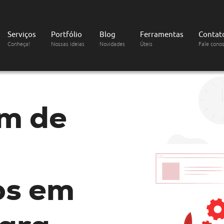
Serviços
Portfólio
Blog
Ferramentas
Contat
Conheça!
Nossas ideias
Novidades
Úteis
Fale cono
m de
os em