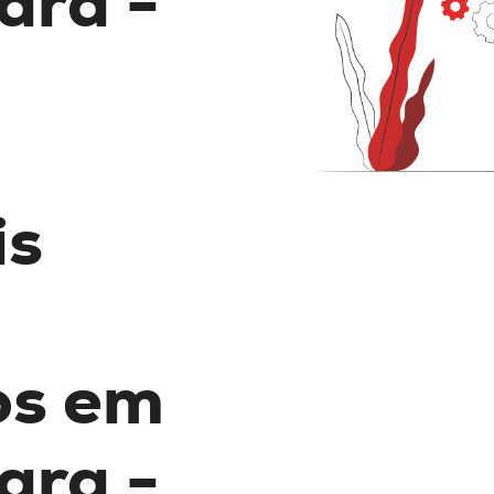
ara -
is
os
em
ara -