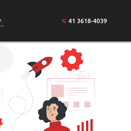
41 3618-4039
o
sco