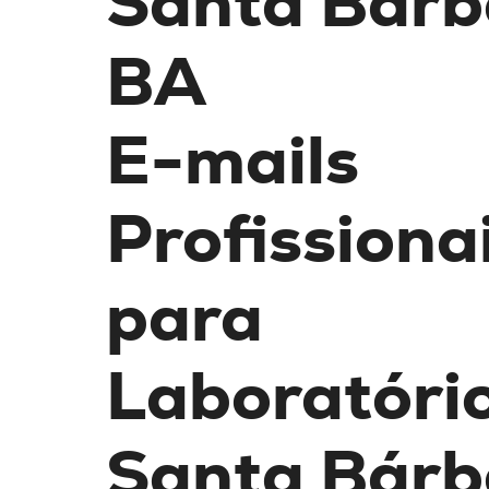
Santa Bárb
BA
E-mails
Profissiona
para
Laboratóri
Santa Bárb