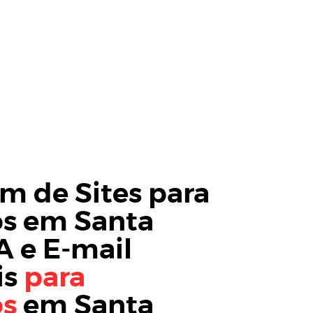
 de Sites para
os em Santa
A
e
E-mail
is
para
os
em Santa