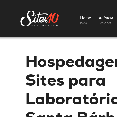
Home
Agência
Inicial
Sobre nós
Hospedage
Sites
para
Laboratóri