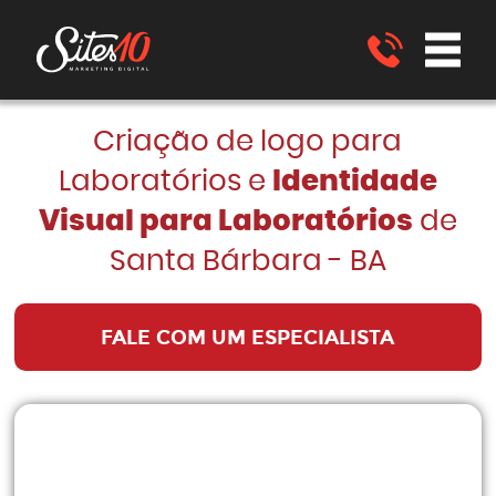
Criação de logo para
Laboratórios e
Identidade
Visual para Laboratórios
de
Santa Bárbara - BA
FALE COM UM ESPECIALISTA