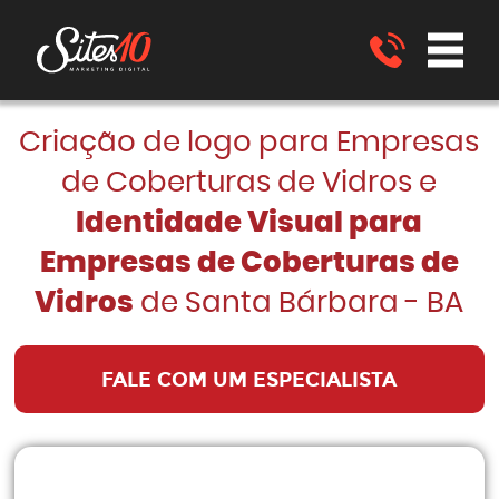
Criação de logo para Empresas
de Coberturas de Vidros e
Identidade Visual para
Empresas de Coberturas de
Vidros
de Santa Bárbara - BA
FALE COM UM ESPECIALISTA