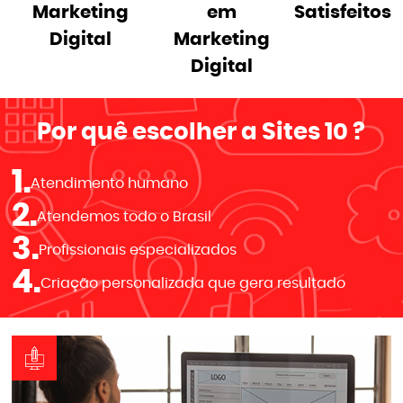
Marketing
em
Satisfeitos
Digital
Marketing
Digital
Por quê escolher a
Sites 10
?
1.
Atendimento humano
2.
Atendemos todo o Brasil
3.
Profissionais especializados
4.
Criação personalizada que gera resultado