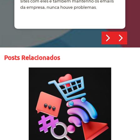
sites com eles e tambem mantenho os emails
d
da empresa, nunca houve problemas.
m
Posts Relacionados