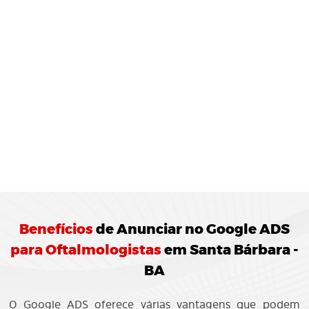
MONITORAMENTO E
JUSTES
REGULARES:
10 Agência de Marketing Digital realiza o
ramento das campanhas Google ADS
ando ajustes para otimização do
enho.
Benefícios
de
Anunciar no Google ADS
para Oftalmologistas
em Santa Bárbara -
BA
O Google ADS oferece várias vantagens que podem