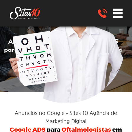
no Google
Google ADS
Anúncios
no
para OFTALMOLOGISTA
Santa Bárbara
- BA
ENVIE UM WHATSAPP
Anúncios no Google
- Sites 10 Agência de
Marketing Digital
Google ADS
para
Oftalmologistas
em