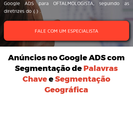
Google ADS para OFTALMOLOGISTA, seguindo as
diretrizes do ( ) .
FALE COM UM ESPECIALISTA
Anúncios no Google ADS
com
Segmentação de
Palavras
Chave
e
Segmentação
Geográfica