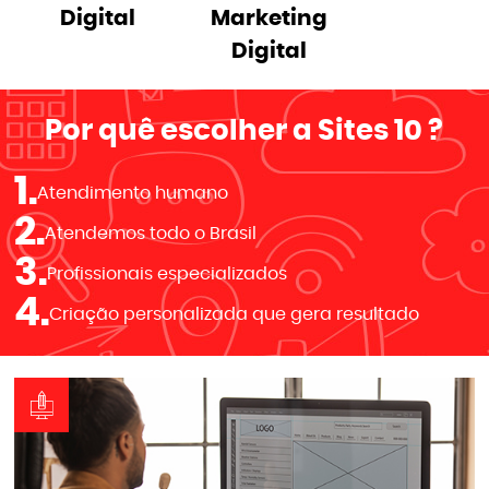
Digital
Marketing
Digital
Por quê escolher a
Sites 10
?
1.
Atendimento humano
2.
Atendemos todo o Brasil
3.
Profissionais especializados
4.
Criação personalizada que gera resultado