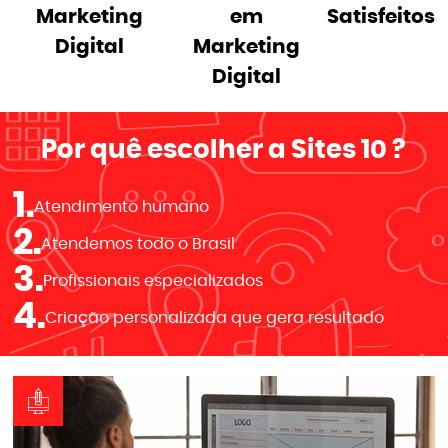
Marketing
em
Satisfeitos
Digital
Marketing
Digital
Por quê escolher a
Sites 10
?
1.
Atendimento humano
2.
Atendemos todo o Brasil
3.
Profissionais especializados
4.
Criação personalizada que gera resultado