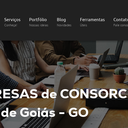
Serviços
Portfólio
Blog
Ferramentas
Contat
Conheça!
Nossas ideias
Novidades
Úteis
Fale cono
RESAS de CONSORC
de Goiás - GO