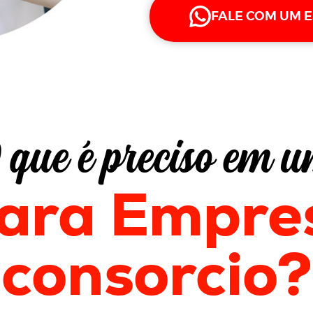
FALE COM UM E
 que é preciso em 
para Empre
consorcio
?