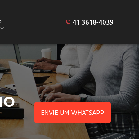
41 3618-4039
o
sco
IO
ENVIE UM WHATSAPP