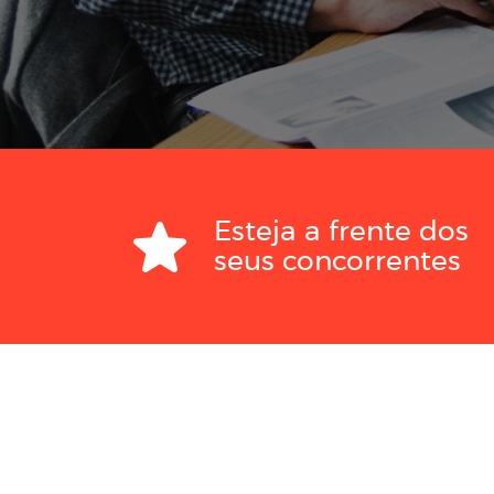
gle
Esteja a frente dos
ook
seus concorrentes