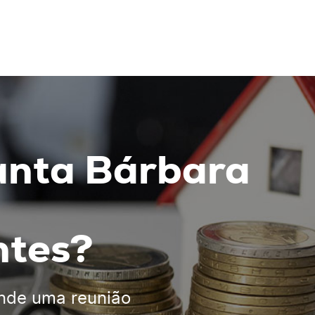
anta Bárbara
ntes?
nde uma reunião