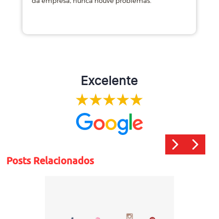
da empresa, nunca houve problemas.
m
Excelente
Posts Relacionados