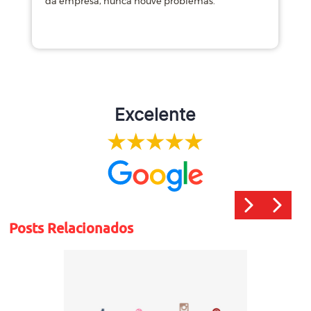
da empresa, nunca houve problemas.
m
Excelente
Posts Relacionados