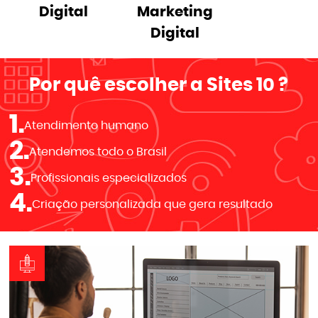
Digital
Marketing
Digital
Por quê escolher a
Sites 10
?
1.
Atendimento humano
2.
Atendemos todo o Brasil
3.
Profissionais especializados
4.
Criação personalizada que gera resultado