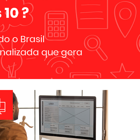
 10
?
o o Brasil
nalizada que gera