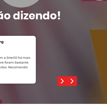
ão dizendo!
ng
Gian Carlos Manosso
m a Sites10 há mais
Ótimo atendimento, site
pre foram bastante
desenvolvido com profissionalismo!
pidos. Recomendo!
Recomendo