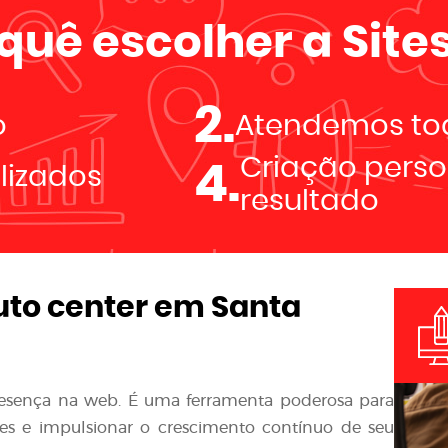
 quê escolher a
Sites
2.
o
Atendemos tod
Criação perso
4.
alizados
resultado
uto center em Santa
resença na web. É uma ferramenta poderosa para
ntes e impulsionar o crescimento contínuo de seu