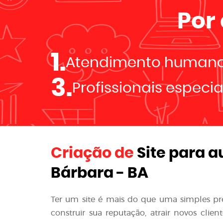
Por
1.
Atendimento human
3.
Profissionais especi
Criação de
Site para a
Bárbara - BA
Ter um site é mais do que uma simples p
construir sua reputação, atrair novos clie