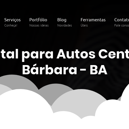
Serviços
Portfólio
Blog
Ferramentas
Contat
Conheça!
Nossas ideias
Novidades
Úteis
Fale cono
tal
para Autos Cen
Bárbara - BA