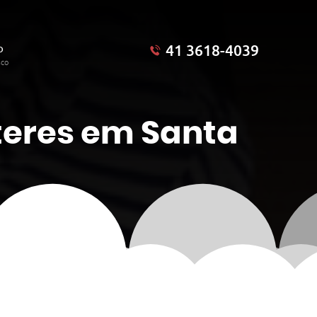
41 3618-4039
o
sco
teres em Santa