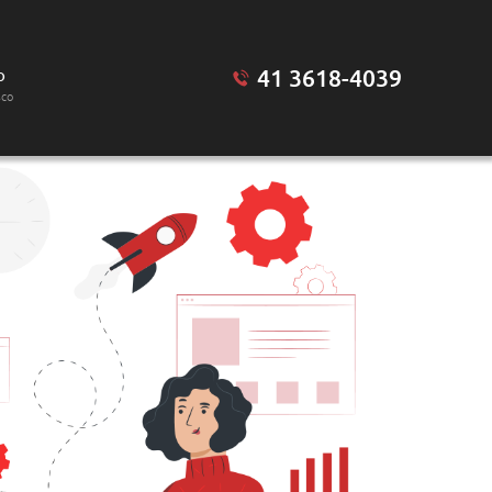
41 3618-4039
o
sco