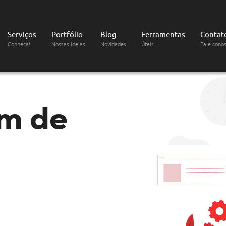
Serviços
Portfólio
Blog
Ferramentas
Contat
Conheça!
Nossas ideias
Novidades
Úteis
Fale cono
m de