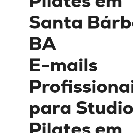
Pilates em
Santa Bárb
BA
E-mails
Profissiona
para Studio
Pilates
em