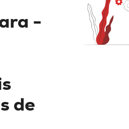
ara -
is
s de