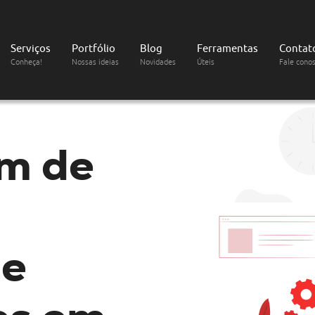
Serviços
Portfólio
Blog
Ferramentas
Contat
Conheça!
Nossas ideias
Novidades
Úteis
Fale cono
m de
de