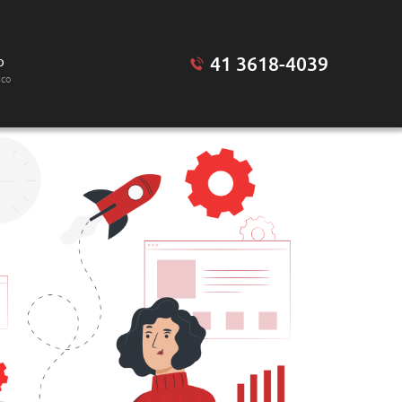
41 3618-4039
o
sco