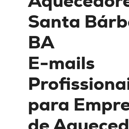
Aquecedor
Santa Bárb
BA
E-mails
Profissiona
para Empr
de Aqueced