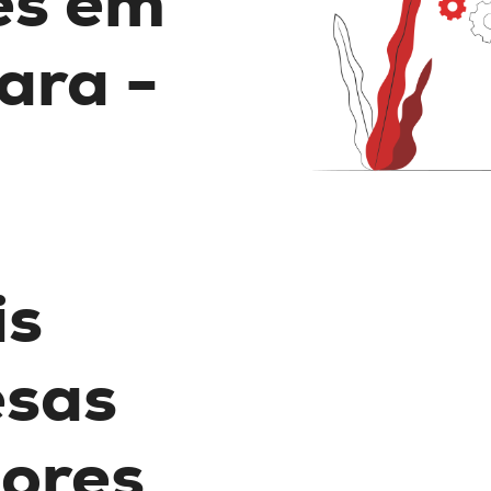
es em
ara -
is
esas
ores