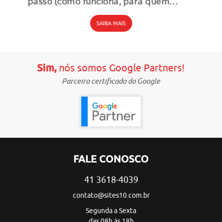
passo (como funciona, para quem
serve, como usar)
SAIBA MAIS
Sim,
nós somos Google Partners!
Parceiro certificado do Google
FALE CONOSCO
41 3618-4039
contato@sites10.com.br
Segunda a Sexta
das 08h às 18h