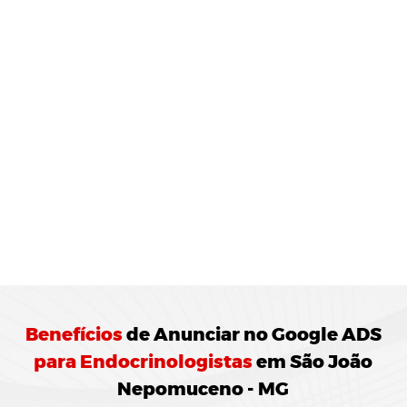
MONITORAMENTO E
JUSTES
REGULARES:
10 Agência de Marketing Digital realiza o
ramento das campanhas Google ADS
ando ajustes para otimização do
enho.
Benefícios
de
Anunciar no Google ADS
para Endocrinologistas
em São João
Nepomuceno - MG