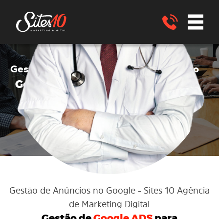
Google ADS
Gestão de anúncios no
no
Google ADS
para Endocrinologistas
São João Nepomuceno - MG
ENVIE UM WHATSAPP
Gestão de Anúncios no Google
- Sites 10 Agência
de Marketing Digital
Gestão de
Google ADS
para