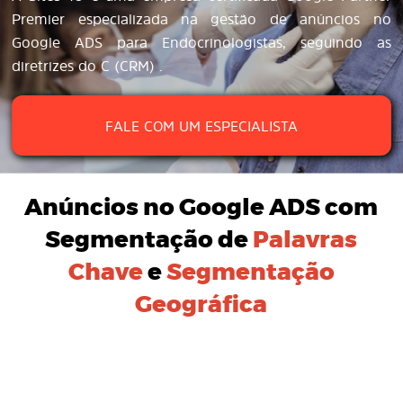
Premier especializada na gestão de anúncios no
Google ADS para Endocrinologistas, seguindo as
diretrizes do C (CRM) .
FALE COM UM ESPECIALISTA
Anúncios no Google ADS
com
Segmentação de
Palavras
Chave
e
Segmentação
Geográfica