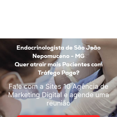
Endocrinologista de São João
Nepomuceno - MG
Quer atrair mais Pacientes com
Tráfego Pago?
Fale com a
Sites 10 Agência de
Marketing Digital
e agende uma
reunião