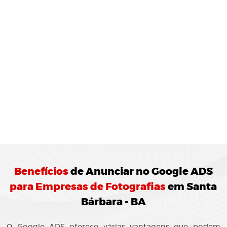
MONITORAMENTO E
JUSTES
REGULARES:
10 Agência de Marketing Digital realiza o
ramento das campanhas Google ADS
ando ajustes para otimização do
enho.
Benefícios
de
Anunciar no Google ADS
para Empresas de Fotografias
em Santa
Bárbara - BA
O Google ADS oferece várias vantagens que podem