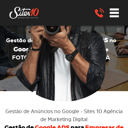
Google ADS
Gestão de anúncios no
no
Google ADS
para EMPRESAS de
FOTOGRAFIA
Santa Bárbara - BA
ENVIE UM WHATSAPP
Gestão de Anúncios no Google
- Sites 10 Agência
de Marketing Digital
Gestão de
Google ADS
para
Empresas de