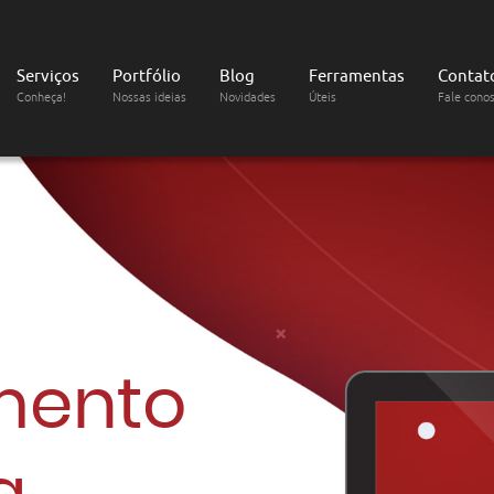
Serviços
Portfólio
Blog
Ferramentas
Contat
Conheça!
Nossas ideias
Novidades
Úteis
Fale cono
mento