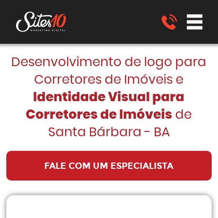
Desenvolvimento de logo para
Corretores de Imóveis e
Identidade Visual para
Corretores de Imóveis
de
Santa Bárbara - BA
FALE COM UM ESPECIALISTA