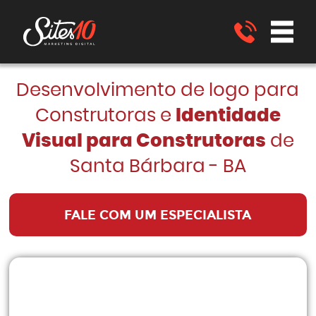
Desenvolvimento de logo para
Construtoras e
Identidade
Visual para Construtoras
de
Santa Bárbara - BA
FALE COM UM ESPECIALISTA