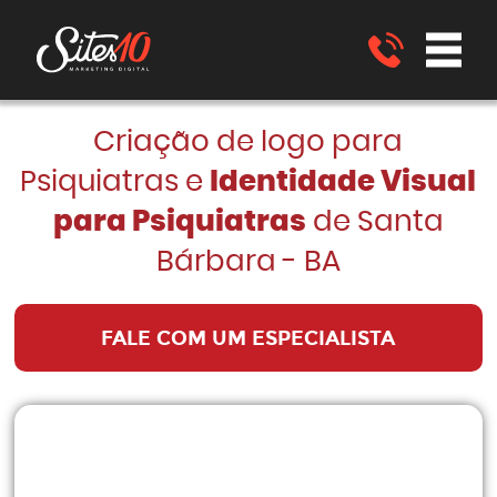
Criação de logo para
Psiquiatras e
Identidade Visual
para Psiquiatras
de Santa
Bárbara - BA
FALE COM UM ESPECIALISTA