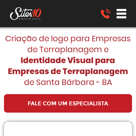
Criação de logo para Empresas
de Terraplanagem e
Identidade Visual para
Empresas de Terraplanagem
de Santa Bárbara - BA
FALE COM UM ESPECIALISTA