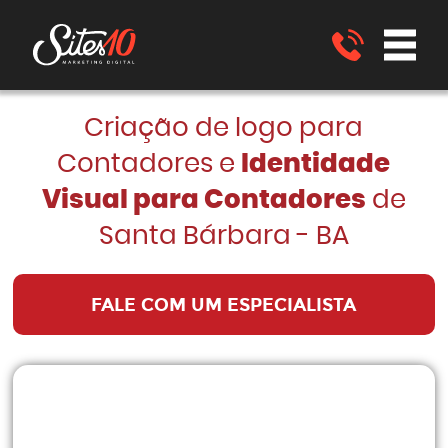
Criação de logo para
Contadores e
Identidade
Visual para Contadores
de
Santa Bárbara - BA
FALE COM UM ESPECIALISTA