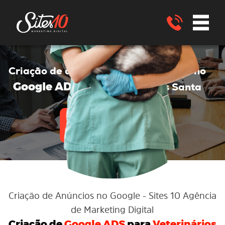
Google ADS
Criação de anúncios no
no
Google ADS
para Veterinários
Santa
Bárbara - BA
ENVIE UM WHATSAPP
Criação de Anúncios no Google
- Sites 10 Agência
de Marketing Digital
Criação de
Google ADS
para
Veterinários