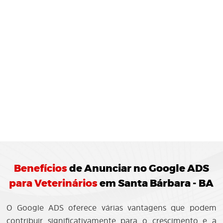
MONITORAMENTO E
JUSTES
REGULARES:
10 Agência de Marketing Digital realiza o
ramento das campanhas Google ADS
ando ajustes para otimização do
enho.
Benefícios
de
Anunciar no Google ADS
para Veterinários
em Santa Bárbara - BA
O Google ADS oferece várias vantagens que podem
contribuir significativamente para o crescimento e a