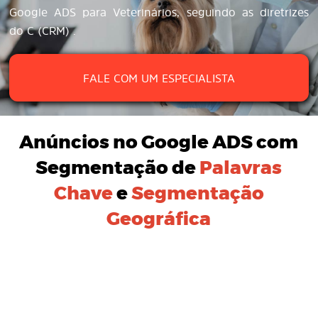
Google ADS para Veterinários, seguindo as diretrizes
do C (CRM) .
FALE COM UM ESPECIALISTA
Anúncios no Google ADS
com
Segmentação de
Palavras
Chave
e
Segmentação
Geográfica