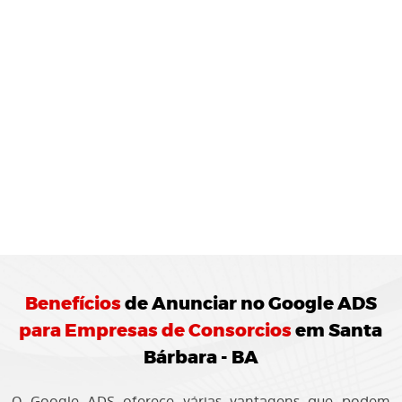
MONITORAMENTO E
JUSTES
REGULARES:
10 Agência de Marketing Digital realiza o
ramento das campanhas Google ADS
ando ajustes para otimização do
enho.
Benefícios
de
Anunciar no Google ADS
para Empresas de Consorcios
em Santa
Bárbara - BA
O Google ADS oferece várias vantagens que podem