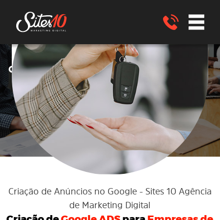
Google ADS
Criação de anúncios no
no
Google ADS
para EMPRESAS de
CONSORCIO
Santa Bárbara - BA
ENVIE UM WHATSAPP
Criação de Anúncios no Google
- Sites 10 Agência
de Marketing Digital
Criação de
Google ADS
para
Empresas de