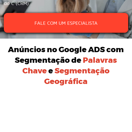
do C (CRM) .
FALE COM UM ESPECIALISTA
Anúncios no Google ADS
com
Segmentação de
Palavras
Chave
e
Segmentação
Geográfica