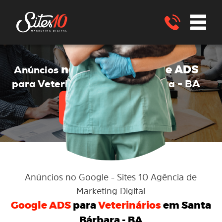
no Google
Google ADS
Anúncios
no
para Veterinários
Santa Bárbara - BA
ENVIE UM WHATSAPP
Anúncios no Google
- Sites 10 Agência de
Marketing Digital
Google ADS
para
Veterinários
em Santa
Bárbara - BA