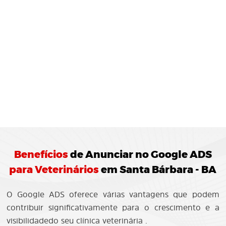
MONITORAMENTO E
JUSTES
REGULARES:
10 Agência de Marketing Digital realiza o
ramento das campanhas Google ADS
ando ajustes para otimização do
enho.
Benefícios
de
Anunciar no Google ADS
para Veterinários
em Santa Bárbara - BA
O Google ADS oferece várias vantagens que podem
contribuir significativamente para o crescimento e a
visibilidadedo seu clínica veterinária .