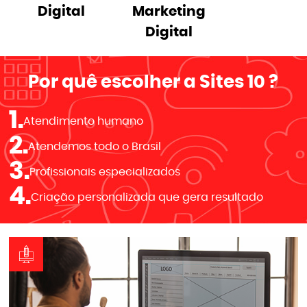
Digital
Marketing
Digital
Por quê escolher a
Sites 10
?
1.
Atendimento humano
2.
Atendemos todo o Brasil
3.
Profissionais especializados
4.
Criação personalizada que gera resultado