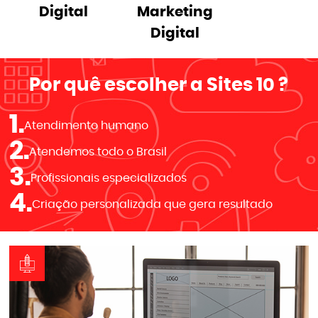
Digital
Marketing
Digital
Por quê escolher a
Sites 10
?
1.
Atendimento humano
2.
Atendemos todo o Brasil
3.
Profissionais especializados
4.
Criação personalizada que gera resultado