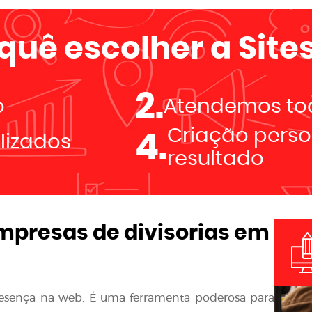
 quê escolher a
Sites
2.
o
Atendemos tod
Criação perso
4.
alizados
resultado
mpresas de divisorias em
resença na web. É uma ferramenta poderosa para