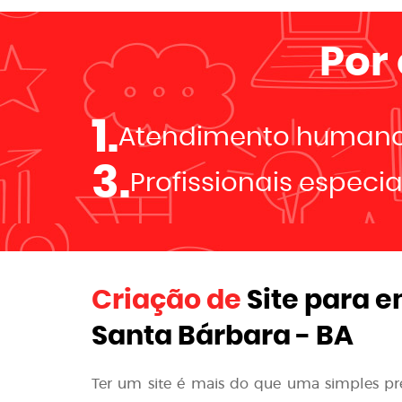
Por
1.
Atendimento human
3.
Profissionais especi
Criação de
Site para e
Santa Bárbara - BA
Ter um site é mais do que uma simples p