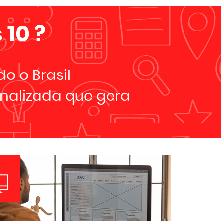
 10
?
o o Brasil
nalizada que gera