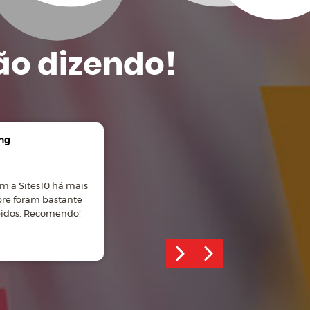
ão dizendo!
ng
Gian Carlos Manosso
m a Sites10 há mais
Ótimo atendimento, site
pre foram bastante
desenvolvido com profissionalismo!
pidos. Recomendo!
Recomendo