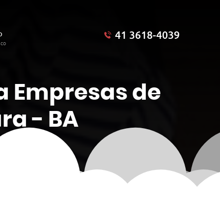
41 3618-4039
o
sco
a Empresas de
ra - BA