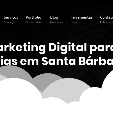
Serviços
Portfólio
Blog
Ferramentas
Contat
Conheça!
Nossas ideias
Novidades
Úteis
Fale cono
arketing
Digital
par
rias em Santa Bárba