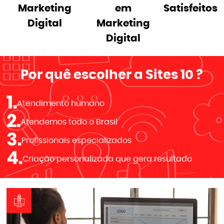
Marketing
em
Satisfeitos
Digital
Marketing
Digital
Por quê escolher a
Sites 10
?
1.
Atendimento humano
2.
Atendemos todo o Brasil
3.
Profissionais especializados
4.
Criação personalizada que gera resultado