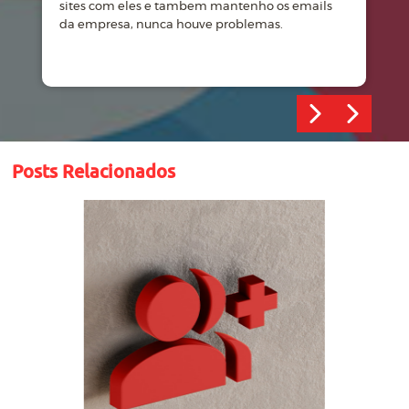
sites com eles e tambem mantenho os emails
d
da empresa, nunca houve problemas.
m
Posts Relacionados