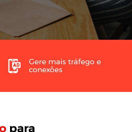
Gere mais tráfego e
conexões
o
para