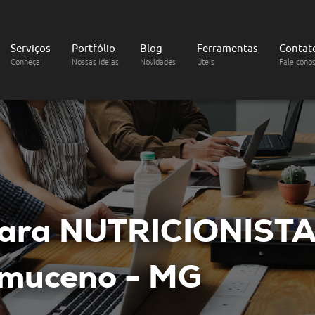
Serviços
Portfólio
Blog
Ferramentas
Contat
Conheça!
Nossas ideias
Novidades
Úteis
Fale cono
ara NUTRICIONIST
muceno - MG