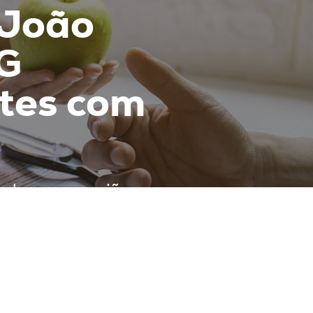
 João
G
ntes com
nde uma reunião