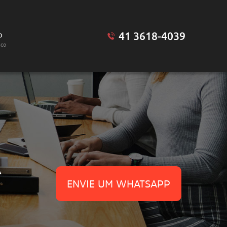
41 3618-4039
o
sco
A
ENVIE UM WHATSAPP