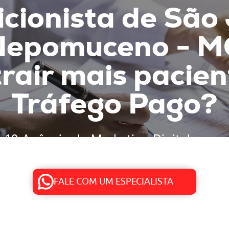
icionista de São
Nepomuceno - M
rair mais pacie
Tráfego Pago?
s 10 Agência de Marketing Digital
e age
FALE COM UM ESPECIALISTA