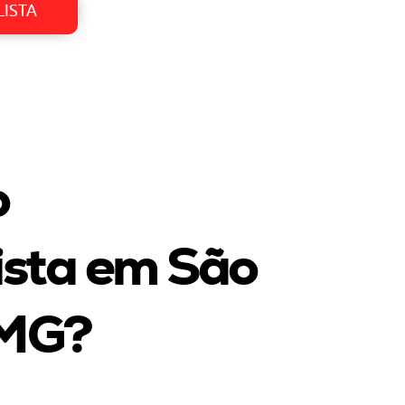
LISTA
o
ista em São
 MG
?