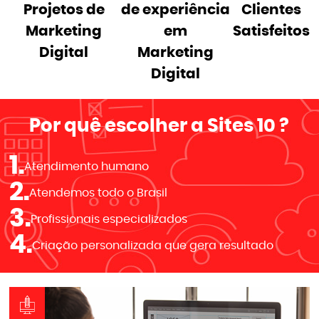
Projetos de
de experiência
Clientes
Marketing
em
Satisfeitos
Digital
Marketing
Digital
Por quê escolher a
Sites 10
?
1.
Atendimento humano
2.
Atendemos todo o Brasil
3.
Profissionais especializados
4.
Criação personalizada que gera resultado