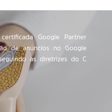
ertificada Google Partner
stão de anúncios no Google
seguindo as diretrizes do C