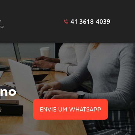
41 3618-4039
o
sco
no
s
ENVIE UM WHATSAPP