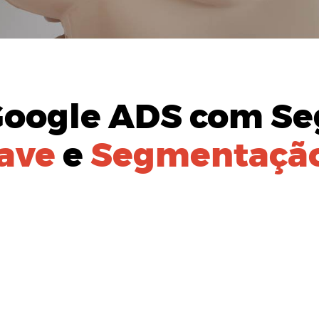
Google ADS
com Se
ave
e
Segmentação
AÇÃO DO
PÚBLICO-ALVO:
izada para identificação de