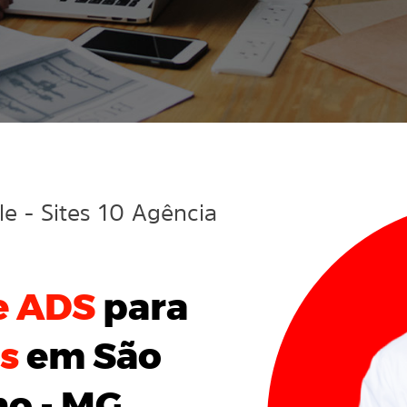
gle
- Sites 10 Agência
e ADS
para
es
em São