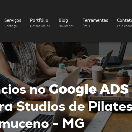
Serviços
Portfólio
Blog
Ferramentas
Contat
Conheça!
Nossas ideias
Novidades
Úteis
Fale cono
cios no
Google ADS
a Studios de Pilate
muceno - MG