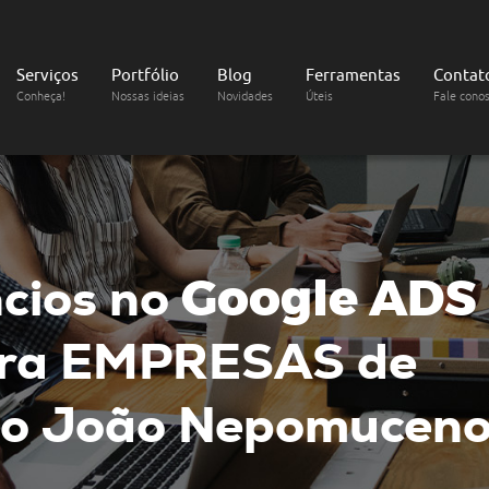
Serviços
Portfólio
Blog
Ferramentas
Contat
Conheça!
Nossas ideias
Novidades
Úteis
Fale cono
cios no
Google ADS
ra EMPRESAS de
o João Nepomuceno