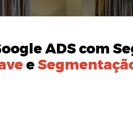
Google ADS
com Se
ave
e
Segmentação
AÇÃO DO
PÚBLICO-ALVO:
izada para identificação de