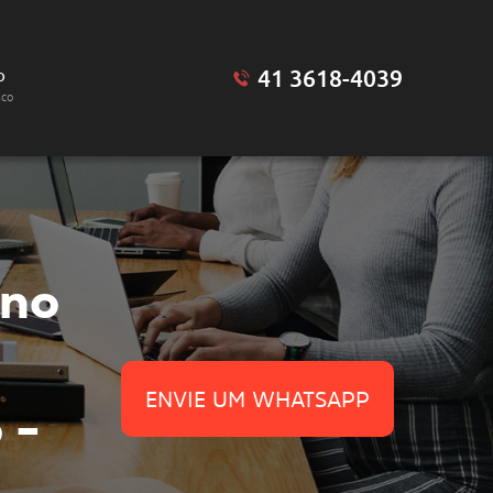
41 3618-4039
o
sco
no
ENVIE UM WHATSAPP
 -