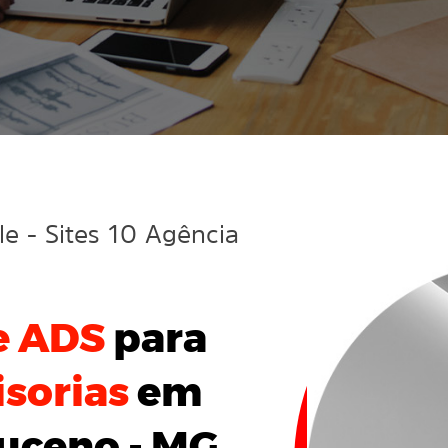
gle
- Sites 10 Agência
e ADS
para
sorias
em