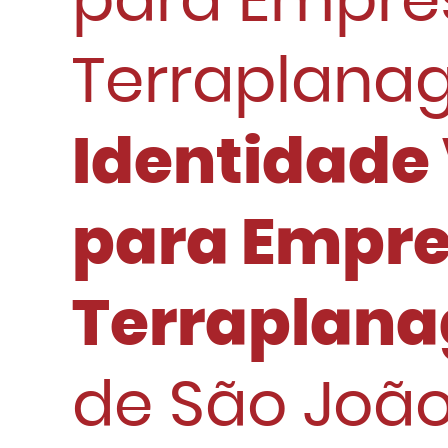
para Empre
Terraplana
Identidade 
para Empre
Terraplan
de São Joã