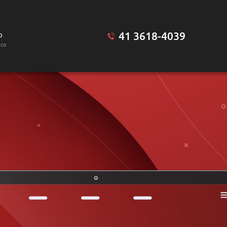
41 3618-4039
o
sco