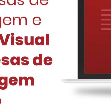
sas de
gem e
Visual
sas de
agem
o