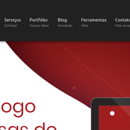
Serviços
Portfólio
Blog
Ferramentas
Contat
Conheça!
Nossas ideias
Novidades
Úteis
Fale cono
logo