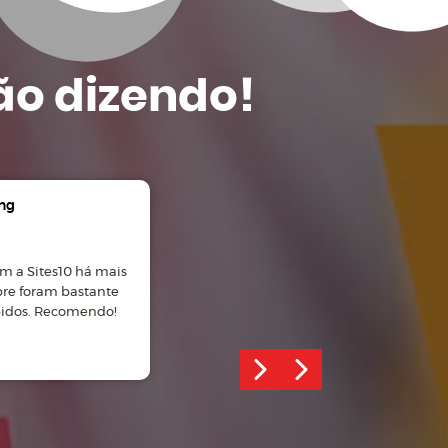
ão dizendo!
ng
Gian Carlos Manosso
m a Sites10 há mais
Ótimo atendimento, site
pre foram bastante
desenvolvido com profissionalismo!
pidos. Recomendo!
Recomendo