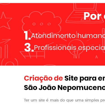
Por
1.
Atendimento human
3.
Profissionais especi
Criação de
Site para 
São João Nepomuceno
Ter um site é mais do que uma simples p