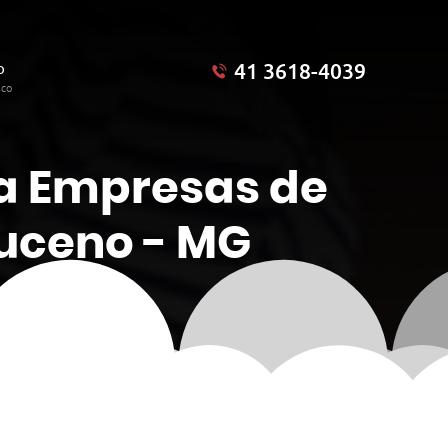
41 3618-4039
o
sco
a Empresas de
uceno - MG