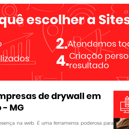
 quê escolher a
Sites
2.
o
Atendemos tod
Criação perso
4.
alizados
resultado
empresas de drywall em
 - MG
resença na web. É uma ferramenta poderosa para