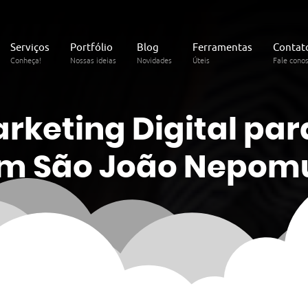
Serviços
Portfólio
Blog
Ferramentas
Contat
Conheça!
Nossas ideias
Novidades
Úteis
Fale cono
arketing
Digital
par
em São João Nepom