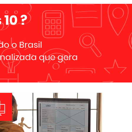
 10
?
o o Brasil
nalizada que gera