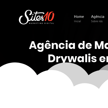
Home
Agência
Inicial
Sobre nós
Agência de M
Drywalis 