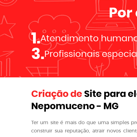
Por
1.
Atendimento human
3.
Profissionais especi
Criação de
Site para e
Nepomuceno - MG
Ter um site é mais do que uma simples p
construir sua reputação, atrair novos clie