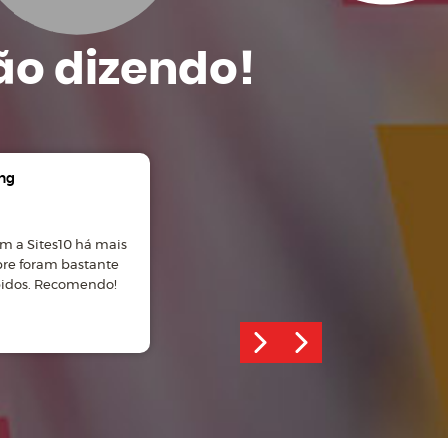
ão dizendo!
ng
Gian Carlos Manosso
m a Sites10 há mais
Ótimo atendimento, site
pre foram bastante
desenvolvido com profissionalismo!
pidos. Recomendo!
Recomendo