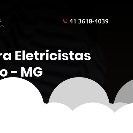
41 3618-4039
o
sco
a Eletricistas
o - MG