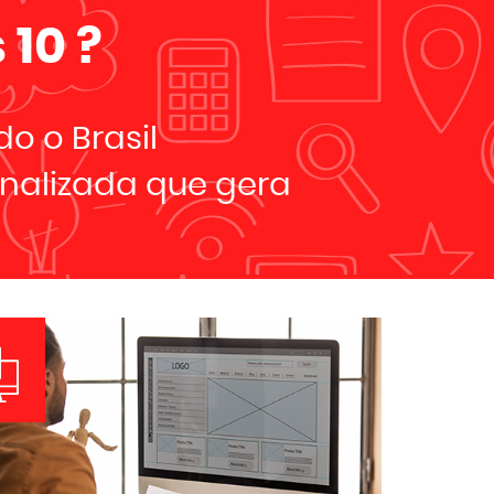
 10
?
o o Brasil
nalizada que gera