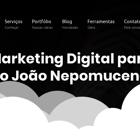
Serviços
Portfólio
Blog
Ferramentas
Contat
Conheça!
Nossas ideias
Novidades
Úteis
Fale cono
Marketing
Digital
par
o João Nepomucen