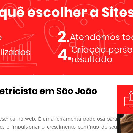
 quê escolher a
Sites
2.
o
Atendemos tod
Criação perso
4.
alizados
resultado
letricista em São João
resença na web. É uma ferramenta poderosa para
ntes e impulsionar o crescimento contínuo de seu