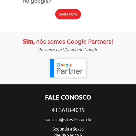
no google?
SAIBA MAIS
Sim,
nós somos Google Partners!
Parceiro certificado do Google
FALE CONOSCO
41 3618-4039
contato@sites10.com.br
Segunda a Sexta
das 08h às 18h