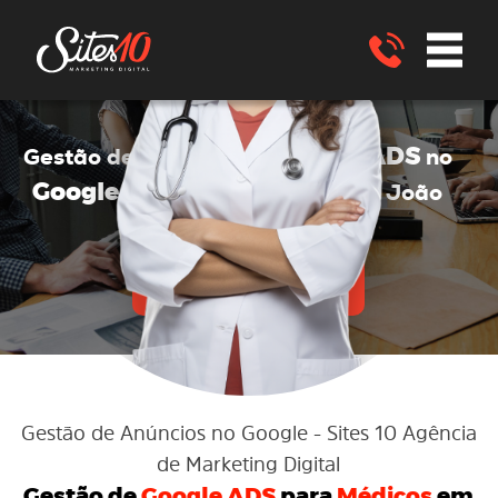
Google ADS
Gestão de anúncios no
no
Google ADS
para Médicos
São João
Nepomuceno - MG
ENVIE UM WHATSAPP
Gestão de Anúncios no Google
- Sites 10 Agência
de Marketing Digital
Gestão de
Google ADS
para
Médicos
em