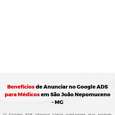
MONITORAMENTO E
JUSTES
REGULARES:
10 Agência de Marketing Digital realiza o
ramento das campanhas Google ADS
ando ajustes para otimização do
enho.
Benefícios
de
Anunciar no Google ADS
para Médicos
em São João Nepomuceno
- MG
O Google ADS oferece várias vantagens que podem