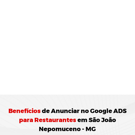
MONITORAMENTO E
JUSTES
REGULARES:
10 Agência de Marketing Digital realiza o
ramento das campanhas Google ADS
ando ajustes para otimização do
enho.
Benefícios
de
Anunciar no Google ADS
para Restaurantes
em São João
Nepomuceno - MG