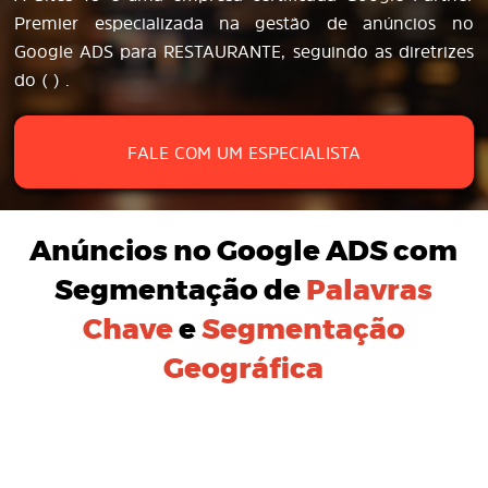
Premier especializada na gestão de anúncios no
Google ADS para RESTAURANTE, seguindo as diretrizes
do ( ) .
FALE COM UM ESPECIALISTA
Anúncios no Google ADS
com
Segmentação de
Palavras
Chave
e
Segmentação
Geográfica