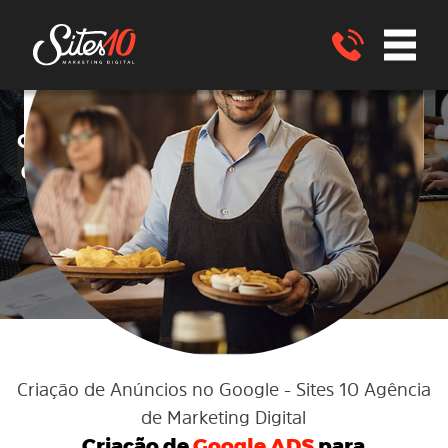
Google ADS
Criação de anúncios no
no
Google ADS
para RESTAURANTE
São
João Nepomuceno - MG
ENVIE UM WHATSAPP
Criação de Anúncios no Google
- Sites 10 Agência
de Marketing Digital
Criação de
Google ADS
para