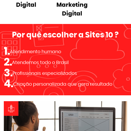
Digital
Marketing
Digital
Por quê escolher a
Sites 10
?
1.
Atendimento humano
2.
Atendemos todo o Brasil
3.
Profissionais especializados
4.
Criação personalizada que gera resultado