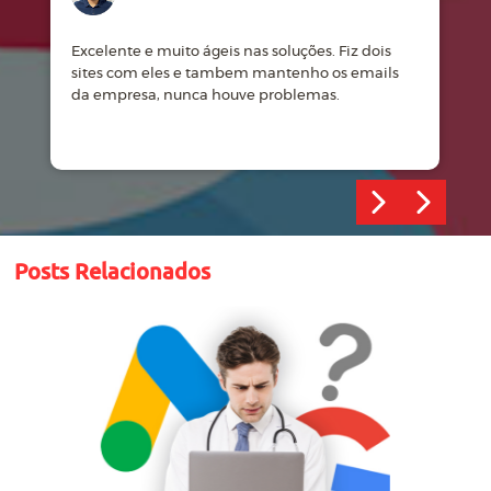
Excelente e muito ágeis nas soluções. Fiz dois
M
sites com eles e tambem mantenho os emails
d
da empresa, nunca houve problemas.
m
Posts Relacionados