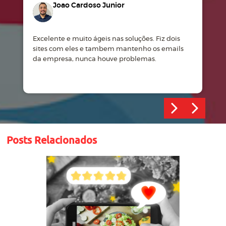
Joao Cardoso Junior
Excelente e muito ágeis nas soluções. Fiz dois
M
sites com eles e tambem mantenho os emails
d
da empresa, nunca houve problemas.
m
Posts Relacionados