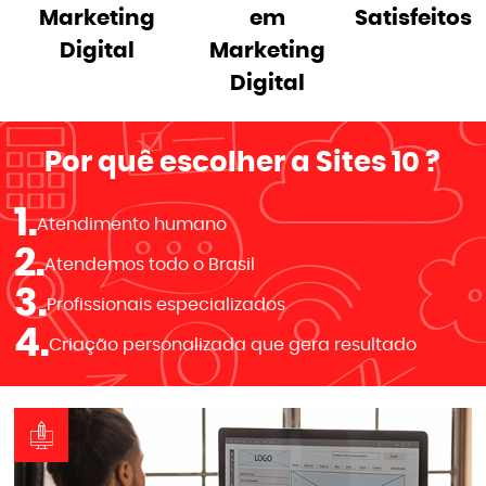
Marketing
em
Satisfeitos
Digital
Marketing
Digital
Por quê escolher a
Sites 10
?
1.
Atendimento humano
2.
Atendemos todo o Brasil
3.
Profissionais especializados
4.
Criação personalizada que gera resultado