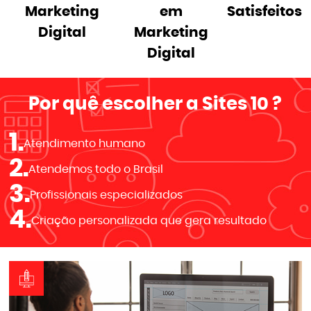
Marketing
em
Satisfeitos
Digital
Marketing
Digital
Por quê escolher a
Sites 10
?
1.
Atendimento humano
2.
Atendemos todo o Brasil
3.
Profissionais especializados
4.
Criação personalizada que gera resultado