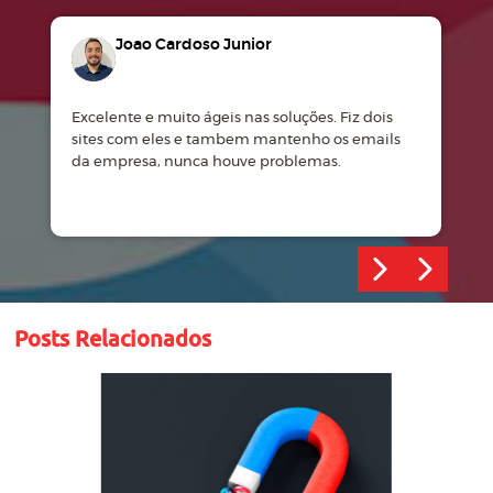
Joao Cardoso Junior
Excelente e muito ágeis nas soluções. Fiz dois
M
sites com eles e tambem mantenho os emails
d
da empresa, nunca houve problemas.
m
Posts Relacionados