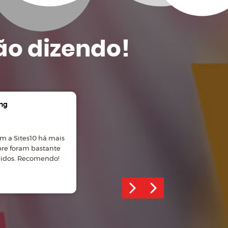
ão dizendo!
ng
Gian Carlos Manosso
m a Sites10 há mais
Ótimo atendimento, site
pre foram bastante
desenvolvido com profissionalismo!
pidos. Recomendo!
Recomendo