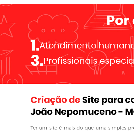
Por
1.
Atendimento human
3.
Profissionais especi
Criação de
Site para c
João Nepomuceno - 
Ter um site é mais do que uma simples p