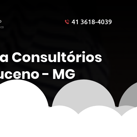
41 3618-4039
o
sco
a Consultórios
uceno - MG