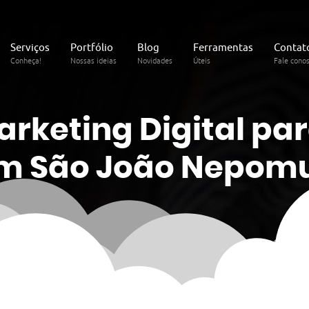
Serviços
Portfólio
Blog
Ferramentas
Contat
Conheça!
Nossas ideias
Novidades
Úteis
Fale cono
arketing
Digital
par
m São João Nepom