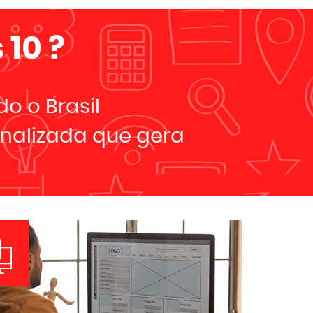
 10
?
o o Brasil
nalizada que gera