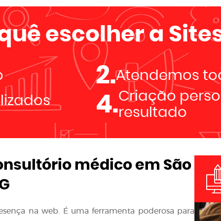
 quê escolher a
Sites
2.
o
Atendemos tod
Criação perso
4.
alizados
resultado
onsultório médico em São
MG
resença na web. É uma ferramenta poderosa para