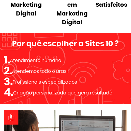
Marketing
em
Satisfeitos
Digital
Marketing
Digital
Por quê escolher a
Sites 10
?
1.
Atendimento humano
2.
Atendemos todo o Brasil
3.
Profissionais especializados
4.
Criação personalizada que gera resultado