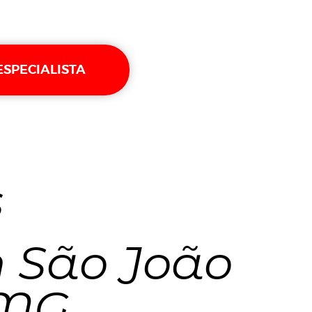
ESPECIALISTA
s
 São João
 MG