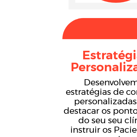
Estratég
Personaliz
Desenvolve
estratégias de c
personalizadas
destacar os ponto
do seu seu clí
instruir os Paci