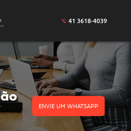
41 3618-4039
o
sco
ão
ENVIE UM WHATSAPP