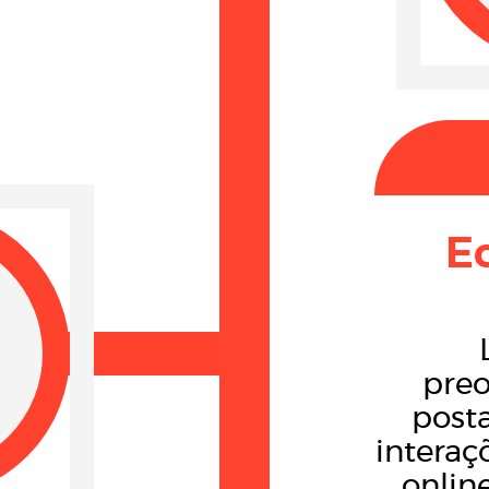
E
pre
posta
interaç
online