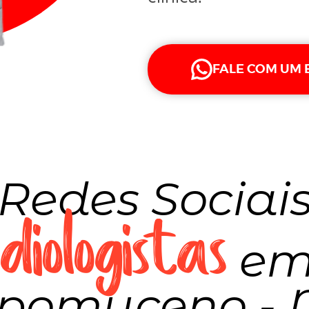
FALE COM UM 
Redes Sociai
iologistas
em
pomuceno -