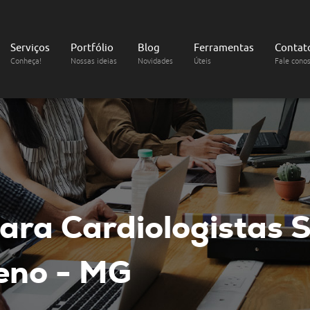
Serviços
Portfólio
Blog
Ferramentas
Contat
Conheça!
Nossas ideias
Novidades
Úteis
Fale cono
ara Cardiologistas
S
eno - MG