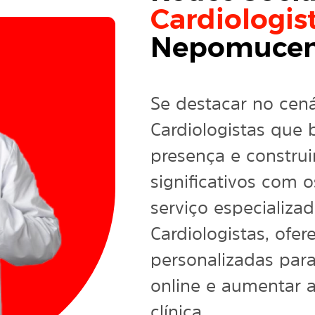
Cardiologis
Nepomucen
Se destacar no cenár
Cardiologistas que 
presença e construi
significativos com 
serviço especializa
Cardiologistas, ofe
personalizadas par
online e aumentar a
clínica.