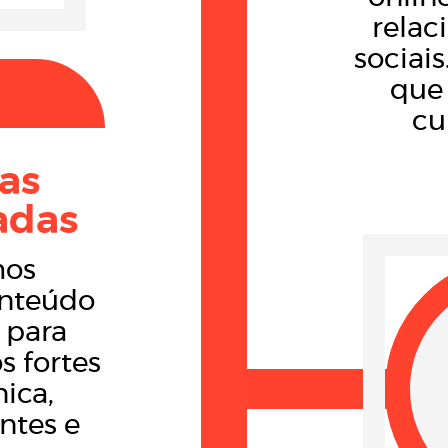
relac
sociai
que 
cu
ias
adas
mos
onteúdo
 para
s fortes
nica,
entes e