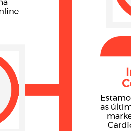
ma
nline
C
Estamo
as últi
marke
Cardi