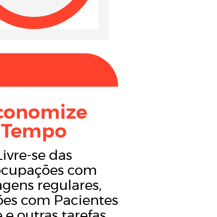
conomize
Tempo
Livre-se das
ocupações com
gens regulares,
ões com Pacientes
 e outras tarefas