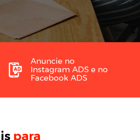
Anuncie no
Instagram ADS
e no
Facebook ADS
is
para