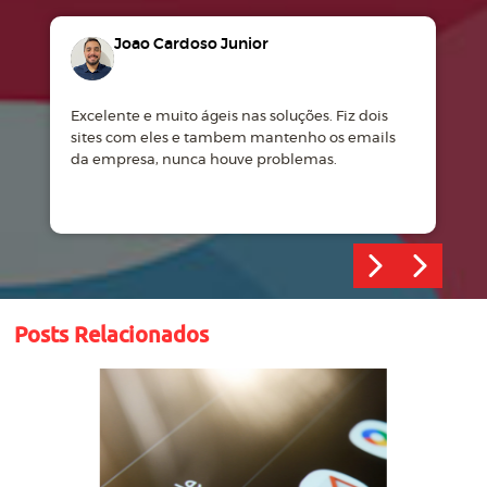
Joao Cardoso Junior
Excelente e muito ágeis nas soluções. Fiz dois
M
sites com eles e tambem mantenho os emails
d
da empresa, nunca houve problemas.
m
Posts Relacionados