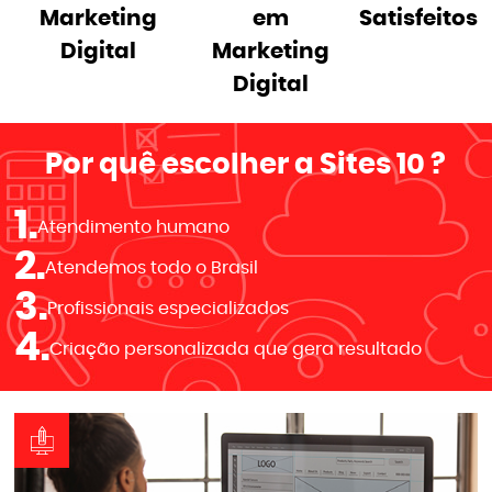
Marketing
em
Satisfeitos
Digital
Marketing
Digital
Por quê escolher a
Sites 10
?
1.
Atendimento humano
2.
Atendemos todo o Brasil
3.
Profissionais especializados
4.
Criação personalizada que gera resultado